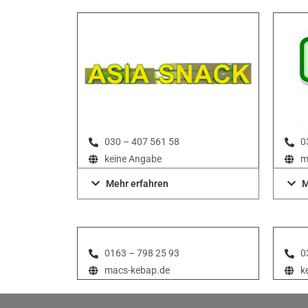
030 – 407 561 58
0
keine Angabe
m
Mehr erfahren
M
0163 – 798 25 93
0
macs-kebap.de
k