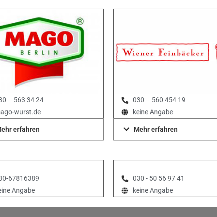
30 – 563 34 24
030 – 560 454 19
ago-wurst.de
keine Angabe
ehr erfahren
Mehr erfahren
30-67816389
030 - 50 56 97 41
eine Angabe
keine Angabe