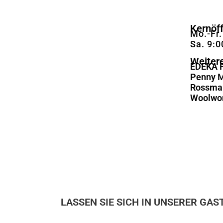
Kernöf
Mo.-Fr.
Sa. 9:0
Weiter
EDEKA F
Penny
M
Rossma
Woolwo
LASSEN SIE SICH IN UNSERER GA