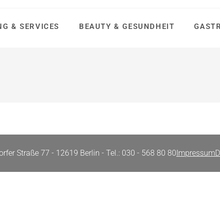
NG & SERVICES
BEAUTY & GESUNDHEIT
GAST
fer Straße 77 - 12619 Berlin - Tel.: 030 - 568 80 80
Impressum
D